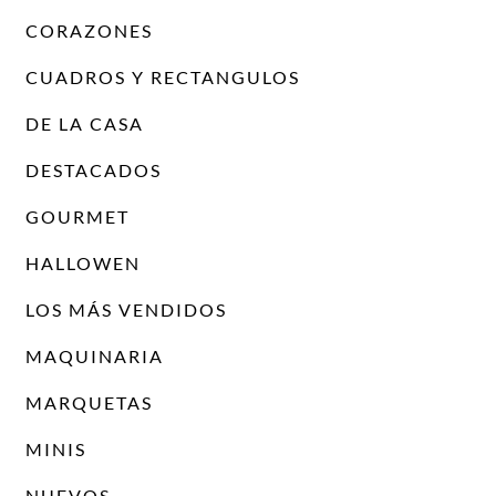
CORAZONES
CUADROS Y RECTANGULOS
DE LA CASA
DESTACADOS
GOURMET
HALLOWEN
LOS MÁS VENDIDOS
MAQUINARIA
MARQUETAS
MINIS
NUEVOS