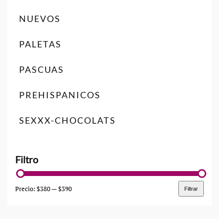
NUEVOS
PALETAS
PASCUAS
PREHISPANICOS
SEXXX-CHOCOLATS
Precio:
$380
—
$390
Filtrar
Precio
Precio
mínimo
máximo