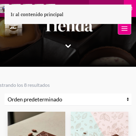
55 1694 9110
Ir al contenido principal
Tienda
⌄
trando los 8 resultados