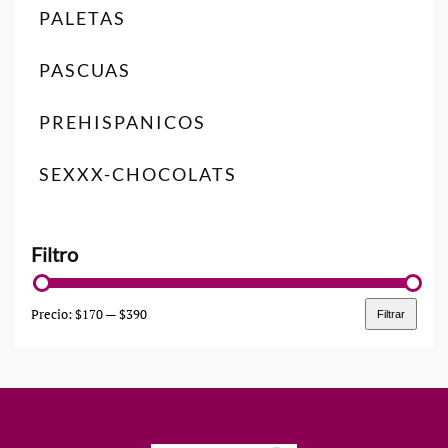
PALETAS
PASCUAS
PREHISPANICOS
SEXXX-CHOCOLATS
Precio:
$170
—
$390
Filtrar
Precio
Precio
mínimo
máximo