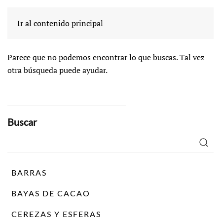
No se encuentra
Ir al contenido principal
Parece que no podemos encontrar lo que buscas. Tal vez
otra búsqueda puede ayudar.
Buscar
Buscar
por:
BARRAS
BAYAS DE CACAO
CEREZAS Y ESFERAS