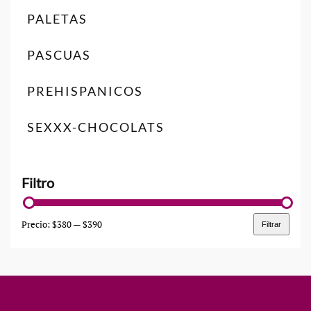
PALETAS
PASCUAS
PREHISPANICOS
SEXXX-CHOCOLATS
Precio:
$380
—
$390
Filtrar
Precio
Precio
mínimo
máximo