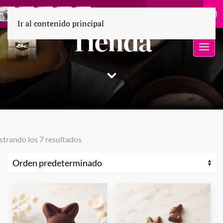
55 1694 9110
Ir al contenido principal
Tienda
⌄
trando los 7 resultados