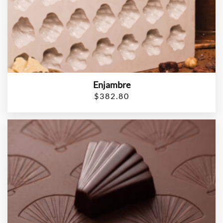
Enjambre
$
382.80