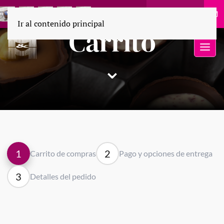
55 1694 9110
Ir al contenido principal
Carrito
⌄
1
2
Carrito de compras
Pago y opciones de entrega
3
Detalles del pedido