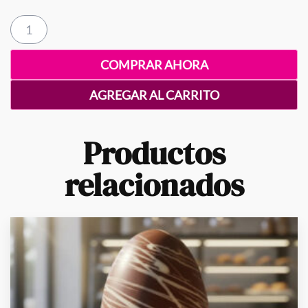
Flowers
and
Bees
COMPRAR AHORA
cantidad
AGREGAR AL CARRITO
Productos
relacionados