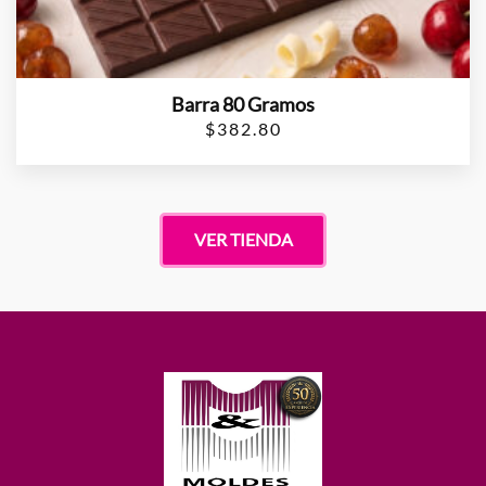
Barra 80 Gramos
$
382.80
VER TIENDA