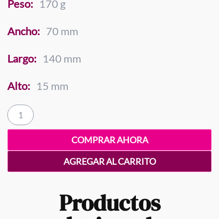
Peso:
170 g
Ancho:
70 mm
Largo:
140 mm
Alto:
15 mm
De
Mesa
Media
COMPRAR AHORA
Caña
170
AGREGAR AL CARRITO
Gramos
cantidad
Productos